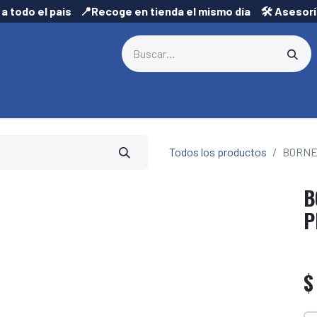
 a todo el pais 📍Recoge en tienda el mismo día 🛠️ Asesor
Todos los productos
BORNE
B
P