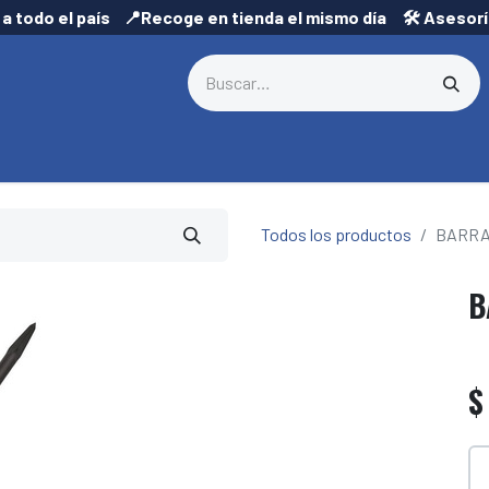
 a todo el país 📍Recoge en tienda el mismo día 🛠️ Asesor
Todos los productos
BARRA
B