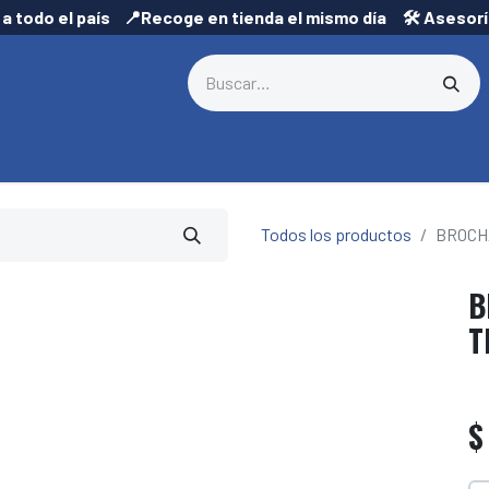
 a todo el país 📍Recoge en tienda el mismo día 🛠️ Asesor
Todos los productos
BROCH
B
T