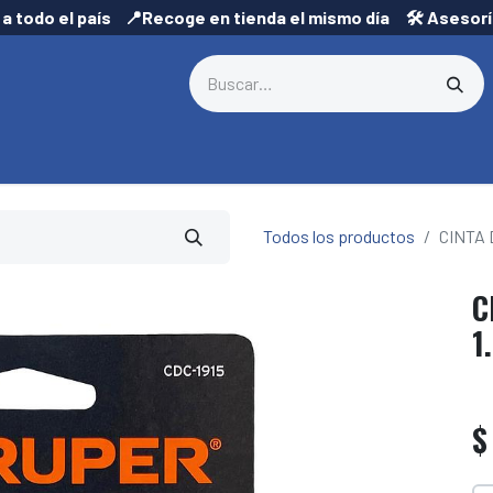
 a todo el país 📍Recoge en tienda el mismo día 🛠️ Asesor
Todos los productos
CINTA 
C
1