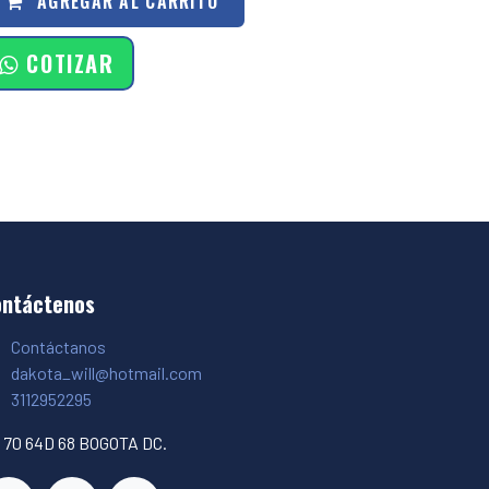
AGREGAR AL CARRITO
COTIZAR
ontáctenos
Contáctanos
dakota_will@hotmail.com
3112952295
 70 64D 68 BOGOTA DC.