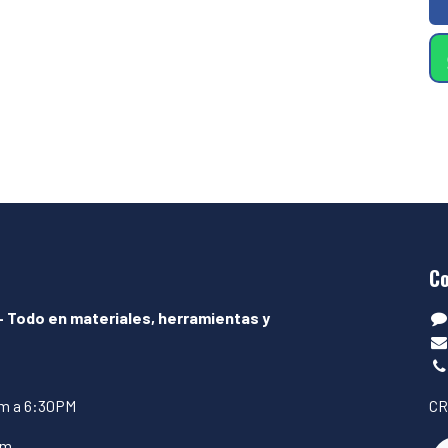
C
– Todo en materiales, herramientas y
am a 6:30PM
CR
pm