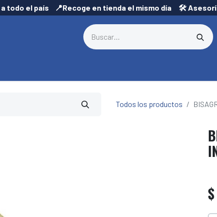
 a todo el país 📍Recoge en tienda el mismo día 🛠️ Asesor
Todos los productos
BISAGR
B
I