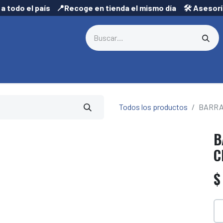
 a todo el país 📍Recoge en tienda el mismo día 🛠️ Asesor
Todos los productos
BARRA
B
C