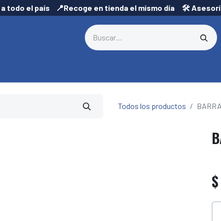
 a todo el país 📍Recoge en tienda el mismo día 🛠️ Asesor
Todos los productos
BARRA
B