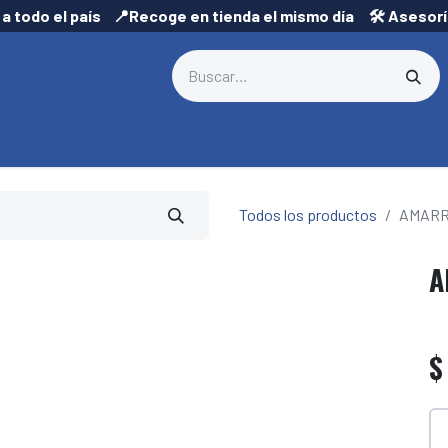
 a todo el país 📍Recoge en tienda el mismo día 🛠️ Asesor
Todos los productos
AMARR
A